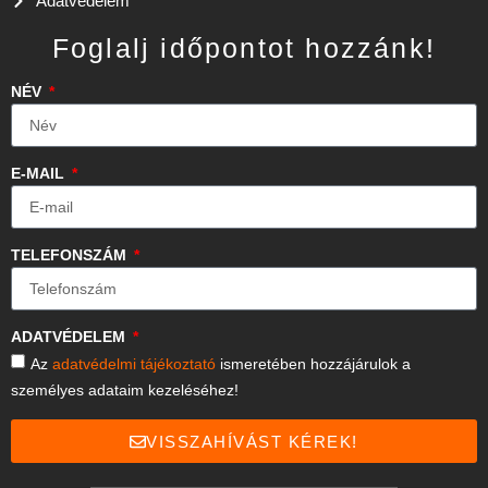
Adatvédelem
Foglalj időpontot hozzánk!
NÉV
E-MAIL
TELEFONSZÁM
ADATVÉDELEM
Az
adatvédelmi tájékoztató
ismeretében hozzájárulok a
személyes adataim kezeléséhez!
VISSZAHÍVÁST KÉREK!