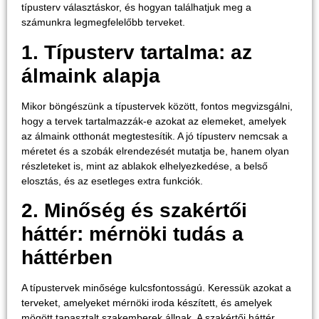
típusterv választáskor, és hogyan találhatjuk meg a
számunkra legmegfelelőbb terveket.
1. Típusterv tartalma: az
álmaink alapja
Mikor böngészünk a típustervek között, fontos megvizsgálni,
hogy a tervek tartalmazzák-e azokat az elemeket, amelyek
az álmaink otthonát megtestesítik. A jó típusterv nemcsak a
méretet és a szobák elrendezését mutatja be, hanem olyan
részleteket is, mint az ablakok elhelyezkedése, a belső
elosztás, és az esetleges extra funkciók.
2. Minőség és szakértői
háttér: mérnöki tudás a
háttérben
A típustervek minősége kulcsfontosságú. Keressük azokat a
terveket, amelyeket mérnöki iroda készített, és amelyek
mögött tapasztalt szakemberek állnak. A szakértői háttér