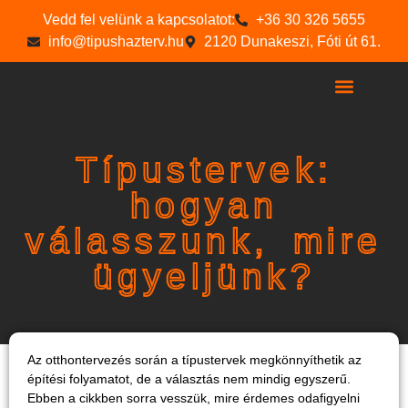
Vedd fel velünk a kapcsolatot:
+36 30 326 5655
info@tipushazterv.hu
2120 Dunakeszi, Fóti út 61.
Egyéb szolgáltat
Típustervek:
hogyan
válasszunk, mire
ügyeljünk?
Az otthontervezés során a típustervek megkönnyíthetik az
építési folyamatot, de a választás nem mindig egyszerű.
Ebben a cikkben sorra vesszük, mire érdemes odafigyelni